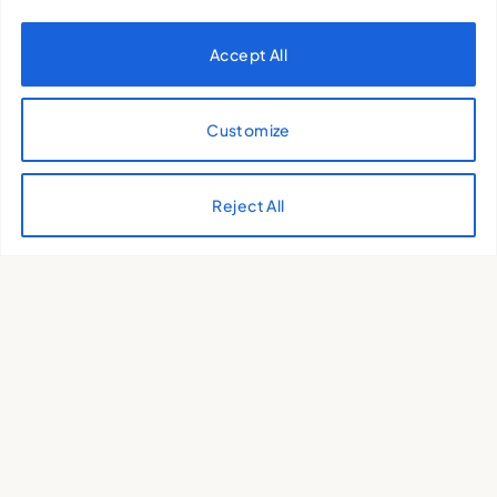
Accept All
Challenges ahead until The
Global Plastics Treaty is
finalised
Customize
INÉS PEREIRA
15 de May de 2024
Reject All
What are we doing to
combat plastic pollution?
INÉS PEREIRA
8 de May de 2024