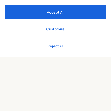
Accept All
Challenges ahead until The
Global Plastics Treaty is
finalised
Customize
INÉS PEREIRA
15 de May de 2024
Reject All
What are we doing to
combat plastic pollution?
INÉS PEREIRA
8 de May de 2024