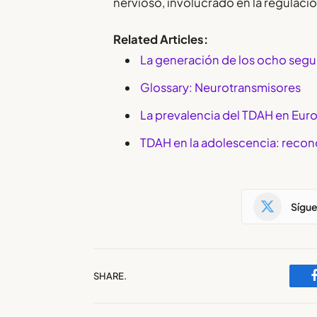
nervioso, involucrado en la regulación
Related Articles:
La generación de los ocho seg
Glossary: Neurotransmisores
La prevalencia del TDAH en Euro
TDAH en la adolescencia: recon
Sígu
SHARE.