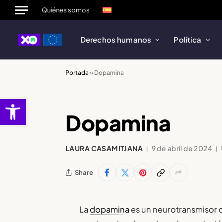
Quiénes somos
Derechos humanos
Política
Portada
»
Dopamina
abrir barra de herramientas
Dopamina
LAURA CASAMITJANA
9 de abril de 2024
Share
La
dopamina
es un neurotransmisor 