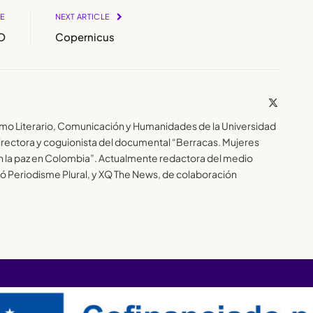
LE
NEXT ARTICLE
O
Copernicus
X
(Twitter)
smo Literario, Comunicación y Humanidades de la Universidad
ectora y coguionista del documental “Berracas. Mujeres
n la paz en Colombia”. Actualmente redactora del medio
ió Periodisme Plural, y XQ The News, de colaboración