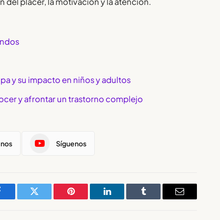
 del placer, la motivación y la atención.
undos
pa y su impacto en niños y adultos
ocer y afrontar un trastorno complejo
enos
Síguenos
Facebook
Twitter
Pinterest
LinkedIn
Tumblr
Email