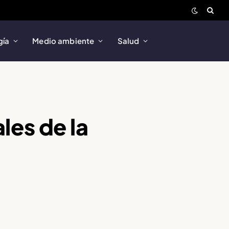
gía
Medio ambiente
Salud
es de la