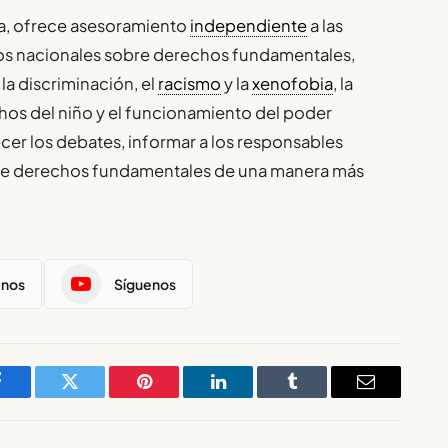
a, ofrece asesoramiento
independiente
a las
rnos nacionales sobre derechos fundamentales,
la discriminación, el
racismo
y la
xenofobia
, la
chos del niño y el funcionamiento del poder
ecer los debates, informar a los responsables
sobre derechos fundamentales de una manera más
enos
Síguenos
Facebook
Twitter
Pinterest
LinkedIn
Tumblr
Email