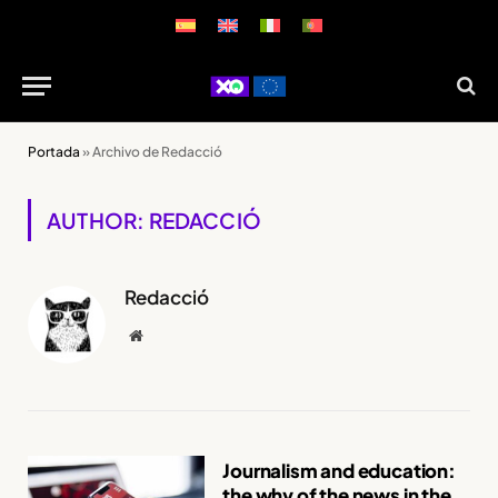
Portada
»
Archivo de Redacció
AUTHOR: REDACCIÓ
Redacció
Website
Journalism and education:
the why of the news in the