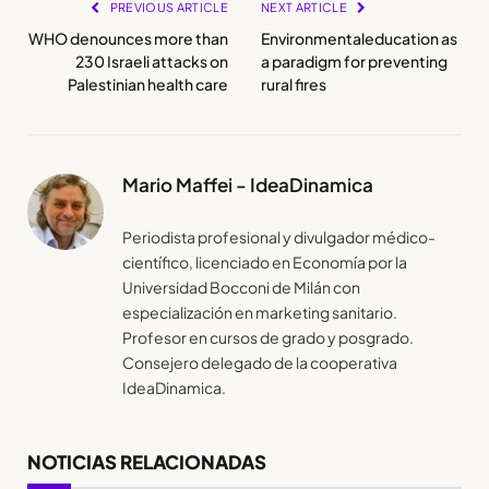
PREVIOUS ARTICLE
NEXT ARTICLE
WHO denounces more than
Environmentaleducation as
230 Israeli attacks on
a paradigm for preventing
Palestinian health care
rural fires
Mario Maffei - IdeaDinamica
Periodista profesional y divulgador médico-
científico, licenciado en Economía por la
Universidad Bocconi de Milán con
especialización en marketing sanitario.
Profesor en cursos de grado y posgrado.
Consejero delegado de la cooperativa
IdeaDinamica.
NOTICIAS RELACIONADAS