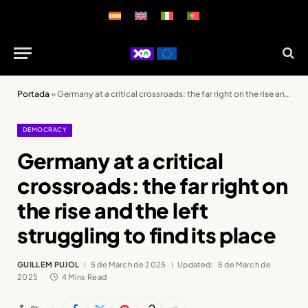
Portada
»
Germany at a critical crossroads: the far right on the rise and the left struggling to find its place
DEMOCRACY
Germany at a critical
crossroads: the far right on
the rise and the left
struggling to find its place
GUILLEM PUJOL
5 de March de 2025
Updated:
5 de March de
2025
4 Mins Read