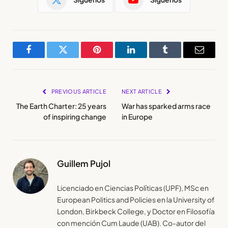
Facebook
Twitter
Pinterest
LinkedIn
Tumblr
Email
PREVIOUS ARTICLE
NEXT ARTICLE
The Earth Charter: 25 years
War has sparked arms race
of inspiring change
in Europe
Guillem Pujol
Licenciado en Ciencias Políticas (UPF), MSc en
European Politics and Policies en la University of
London, Birkbeck College, y Doctor en Filosofía
con mención Cum Laude (UAB). Co-autor del