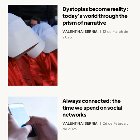
Dystopias become reality:
today’s world through the
prism of narrative
VALENTINA ISERNIA
12 de March de
2025
Always connected: the
time we spend on social
networks
VALENTINA ISERNIA
26 de February
de 2025