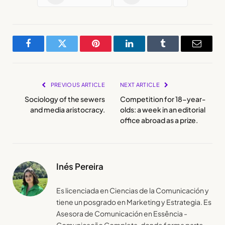
Facebook
Twitter
Pinterest
LinkedIn
Tumblr
Email
PREVIOUS ARTICLE
NEXT ARTICLE
Sociology of the sewers
Competition for 18-year-
and media aristocracy.
olds: a week in an editorial
office abroad as a prize.
Inés Pereira
Es licenciada en Ciencias de la Comunicación y
tiene un posgrado en Marketing y Estrategia. Es
Asesora de Comunicación en Essência -
Comunicação Completa, donde forma parte