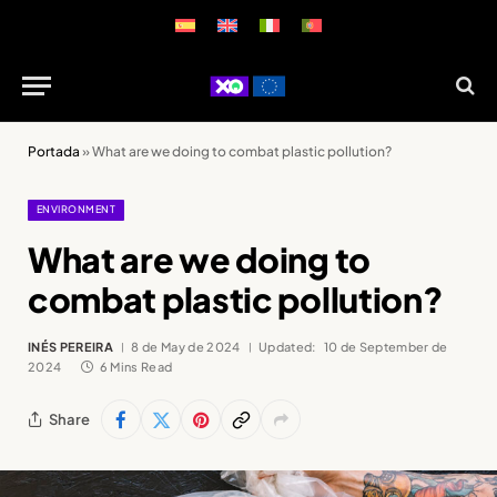
Portada
»
What are we doing to combat plastic pollution?
ENVIRONMENT
What are we doing to
combat plastic pollution?
INÉS PEREIRA
8 de May de 2024
Updated:
10 de September de
2024
6 Mins Read
Share